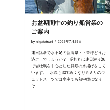
お盆期間中の釣り船営業の
ご案内
by
niigatatsuri
2025年7月29日
連日猛暑で水不足の新潟県・・皆様どうお
過ごしでしょうか？ 昭和丸は連日潜り漁
で岩牡蠣を中心とした貝類の水揚げをして
います。 水温も30℃近くなり５ミリのウ
ェットスーツでは水中でも熱中症になり
そ…