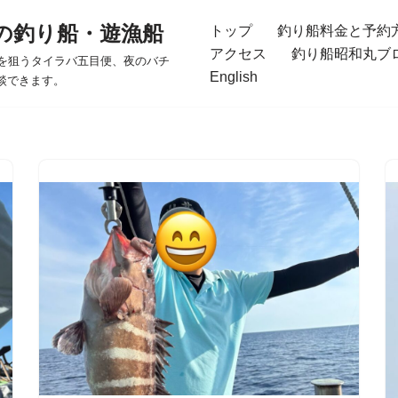
の釣り船・遊漁船
トップ
釣り船料金と予約
アクセス
釣り船昭和丸ブ
を狙うタイラバ五目便、夜のバチ
English
談できます。