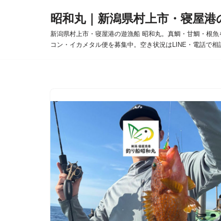
昭和丸｜新潟県村上市・寝屋港
コ
新潟県村上市・寝屋港の遊漁船 昭和丸。真鯛・甘鯛・根魚
ン
コン・イカメタル便を募集中。空き状況はLINE・電話で相
テ
ン
ツ
へ
ス
キ
ッ
プ