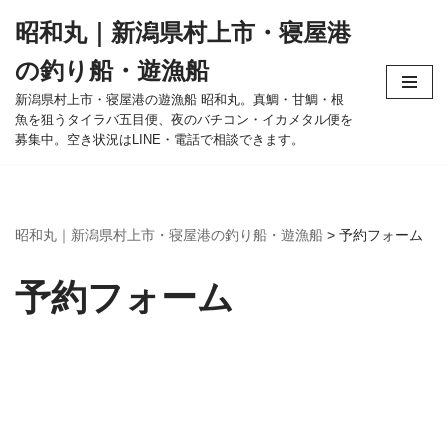
昭和丸｜新潟県村上市・寝屋港
コ
の釣り船・遊漁船
ン
テ
新潟県村上市・寝屋港の遊漁船 昭和丸。真鯛・甘鯛・根
魚を狙うタイラバ五目便、夜のバチコン・イカメタル便を
ン
募集中。空き状況はLINE・電話で相談できます。
ツ
へ
ス
キ
昭和丸｜新潟県村上市・寝屋港の釣り船・遊漁船
>
予約フォーム
ッ
プ
予約フォーム