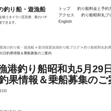
の釣り船・遊漁船
トップ
釣り船料金と予約
アクセス
釣り船昭和丸ブ
を狙うタイラバ五目便、夜のバチ
English
談できます。
屋港の釣り船・遊漁船
>
新潟寝屋漁港釣り船ブログ
>
釣り船昭和丸釣
、31日釣果情報＆乗船募集のご案内
漁港釣り船昭和丸5月29日
日釣果情報＆乗船募集のご
月2日