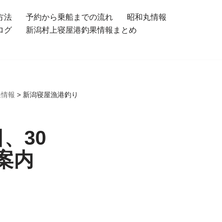
方法
予約から乗船までの流れ
昭和丸情報
ログ
新潟村上寝屋港釣果情報まとめ
果情報
>
新潟寝屋漁港釣り
、30
案内