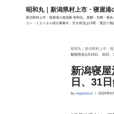
昭和丸｜新潟県村上市・寝屋港
コ
新潟県村上市・寝屋港の遊漁船 昭和丸。真鯛・甘鯛・根魚
ン
コン・イカメタル便を募集中。空き状況はLINE・電話で相
テ
ン
ツ
へ
昭和丸｜新潟県村上市・寝
船昭和丸5月29日、30日
ス
キ
新潟寝屋
ッ
プ
日、31
by
niigatatsuri
2020年6