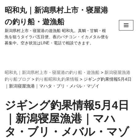
昭和丸｜新潟県村上市・寝屋港
コ
の釣り船・遊漁船
ン
テ
新潟県村上市・寝屋港の遊漁船 昭和丸。真鯛・甘鯛・根
魚を狙うタイラバ五目便、夜のバチコン・イカメタル便を
ン
募集中。空き状況はLINE・電話で相談できます。
ツ
へ
ス
キ
昭和丸｜新潟県村上市・寝屋港の釣り船・遊漁船
>
新潟寝屋漁港
ッ
釣り船ブログ
>
釣り船昭和丸釣果情報
>
ジギング釣果情報5月4日
プ
｜新潟寝屋漁港｜マハタ・ブリ・メバル・マゾイ
ジギング釣果情報5月4日
｜新潟寝屋漁港｜マハ
タ・ブリ・メバル・マゾ