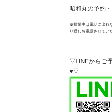
昭和丸の予約
※操業中は電話に出れ
り返しお電話させてい
▽LINEから
♥▽