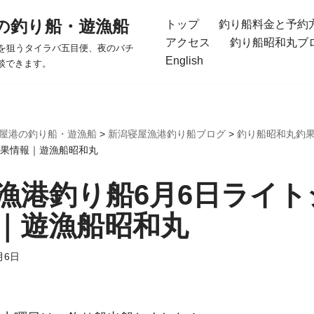
の釣り船・遊漁船
トップ
釣り船料金と予約
アクセス
釣り船昭和丸ブ
を狙うタイラバ五目便、夜のバチ
English
談できます。
屋港の釣り船・遊漁船
>
新潟寝屋漁港釣り船ブログ
>
釣り船昭和丸釣
釣果情報｜遊漁船昭和丸
漁港釣り船6月6日ライト
｜遊漁船昭和丸
月6日