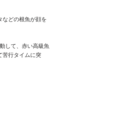
タなどの根魚が顔を
移動して、赤い高級魚
て苦行タイムに突