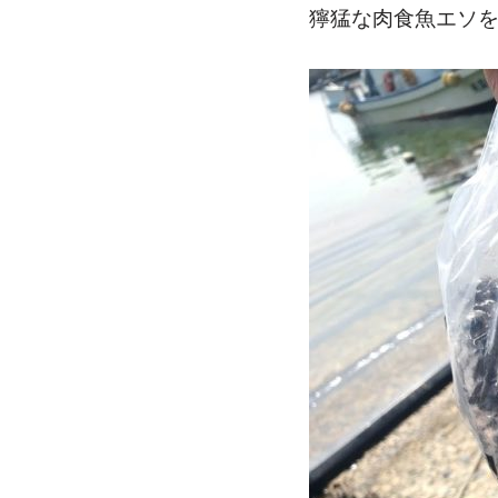
獰猛な肉食魚エソを