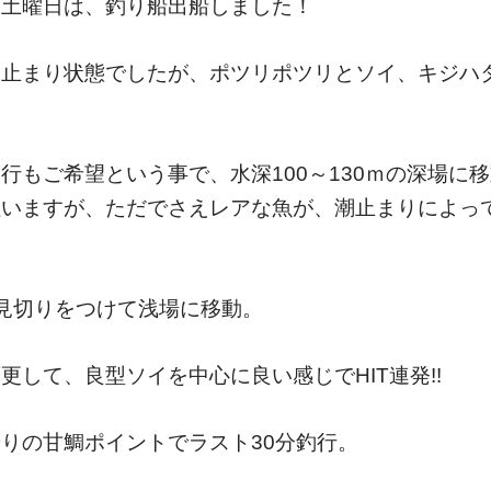
日土曜日は、釣り船出船しました！
潮止まり状態でしたが、ポツリポツリとソイ、キジハ
行もご希望という事で、水深100～130ｍの深場に
狙いますが、ただでさえレアな魚が、潮止まりによっ
見切りをつけて浅場に移動。
更して、良型ソイを中心に良い感じでHIT連発!!
りの甘鯛ポイントでラスト30分釣行。