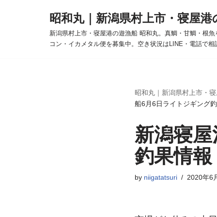
昭和丸｜新潟県村上市・寝屋港
コ
新潟県村上市・寝屋港の遊漁船 昭和丸。真鯛・甘鯛・根魚
ン
コン・イカメタル便を募集中。空き状況はLINE・電話で相
テ
ン
ツ
へ
昭和丸｜新潟県村上市・寝
船6月6日ライトジギング
ス
キ
新潟寝屋
ッ
プ
釣果情報
by
niigatatsuri
2020年6