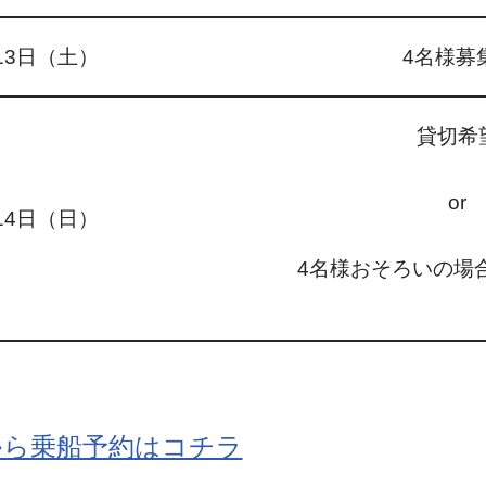
13日（土）
4名様募
貸切希
or
14日（日）
4名様
おそろいの場
から乗船予約はコチラ