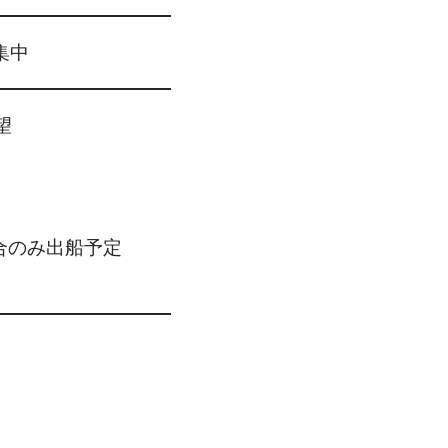
集中
望
合のみ出船予定