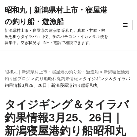
昭和丸｜新潟県村上市・寝屋港
コ
の釣り船・遊漁船
ン
テ
新潟県村上市・寝屋港の遊漁船 昭和丸。真鯛・甘鯛・根
魚を狙うタイラバ五目便、夜のバチコン・イカメタル便を
ン
募集中。空き状況はLINE・電話で相談できます。
ツ
へ
ス
キ
昭和丸｜新潟県村上市・寝屋港の釣り船・遊漁船
>
新潟寝屋漁港
ッ
釣り船ブログ
>
釣り船昭和丸釣果情報
>
タイジギング＆タイラバ
プ
釣果情報3月25、26日｜新潟寝屋港釣り船昭和丸
タイジギング＆タイラバ
釣果情報3月25、26日｜
新潟寝屋港釣り船昭和丸