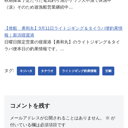
秋期操業予定だった電気釣り漁がサワラ大不漁で休漁中
（涙）そのため遊漁船営業継続中…
【僚船 勇和丸】9月11日ライトジギング＆タイラバ便釣果情
報｜新潟寝屋港
日曜日限定営業の寝屋港【勇和丸】のライトジギング＆タイ
ラバ便本日の釣果情報です。…
タグ:
キジハタ
タチウオ
ライトジギング釣果情報
甘鯛
コメントを残す
メールアドレスが公開されることはありません。
※
が
付いている欄は必須項目です