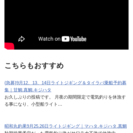
こちらもおすすめ
{急募}9月12、13、14日ライトジギング＆タイラバ乗船予約募
集｜甘鯛.真鯛.キジハタ
お久しぶりの投稿です。 月夜の期間限定で電気釣りを休漁す
る事になり、小型船ライト…
昭和丸釣果9月25.26日ライトジギング｜マハタ.キジハタ.真鯛