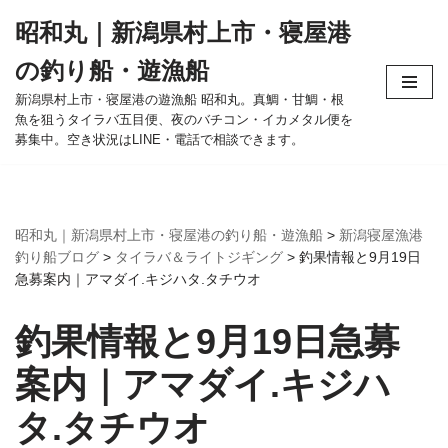
昭和丸｜新潟県村上市・寝屋港
コ
の釣り船・遊漁船
ン
テ
新潟県村上市・寝屋港の遊漁船 昭和丸。真鯛・甘鯛・根
魚を狙うタイラバ五目便、夜のバチコン・イカメタル便を
ン
募集中。空き状況はLINE・電話で相談できます。
ツ
へ
ス
キ
昭和丸｜新潟県村上市・寝屋港の釣り船・遊漁船
>
新潟寝屋漁港
ッ
釣り船ブログ
>
タイラバ＆ライトジギング
>
釣果情報と9月19日
プ
急募案内｜アマダイ.キジハタ.タチウオ
釣果情報と9月19日急募
案内｜アマダイ.キジハ
タ.タチウオ