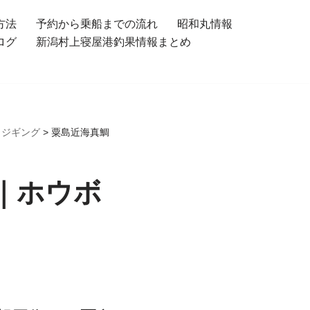
方法
予約から乗船までの流れ
昭和丸情報
ログ
新潟村上寝屋港釣果情報まとめ
トジギング
>
粟島近海真鯛
｜ホウボ