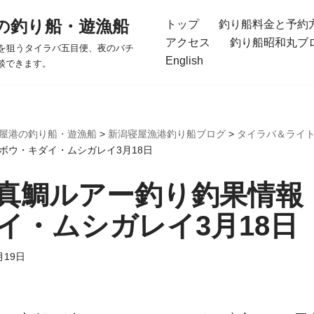
の釣り船・遊漁船
トップ
釣り船料金と予約
アクセス
釣り船昭和丸ブ
を狙うタイラバ五目便、夜のバチ
English
談できます。
屋港の釣り船・遊漁船
>
新潟寝屋漁港釣り船ブログ
>
タイラバ＆ライ
ボウ・キダイ・ムシガレイ3月18日
真鯛ルアー釣り釣果情報
イ・ムシガレイ3月18日
月19日