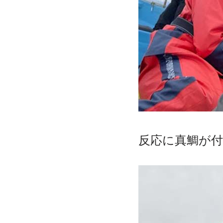
反応に真鯛が