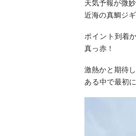
天気予報が微
近海の真鯛ジ
ポイント到着
真っ赤！
激熱かと期待
ある中で最初