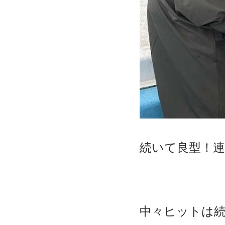
続いて良型！
中々ヒットは