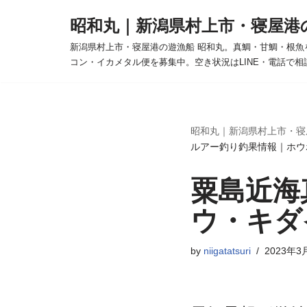
昭和丸｜新潟県村上市・寝屋港
コ
新潟県村上市・寝屋港の遊漁船 昭和丸。真鯛・甘鯛・根魚
ン
コン・イカメタル便を募集中。空き状況はLINE・電話で相
テ
ン
ツ
へ
昭和丸｜新潟県村上市・寝
ルアー釣り釣果情報｜ホウ
ス
キ
粟島近海
ッ
プ
ウ・キダ
by
niigatatsuri
2023年3