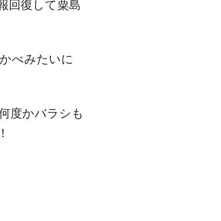
報回復して粟島
りかべみたいに
何度かバラシも
！