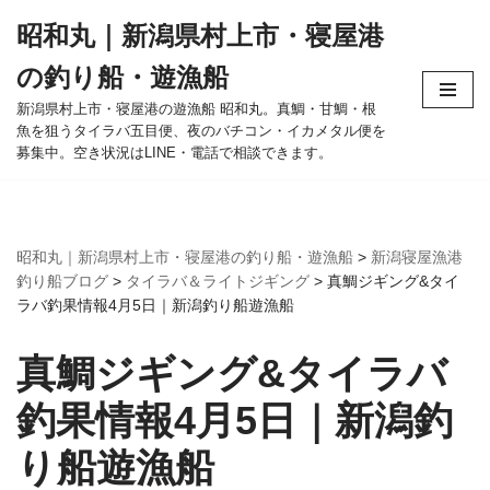
昭和丸｜新潟県村上市・寝屋港
コ
の釣り船・遊漁船
ン
テ
新潟県村上市・寝屋港の遊漁船 昭和丸。真鯛・甘鯛・根
魚を狙うタイラバ五目便、夜のバチコン・イカメタル便を
ン
募集中。空き状況はLINE・電話で相談できます。
ツ
へ
ス
キ
昭和丸｜新潟県村上市・寝屋港の釣り船・遊漁船
>
新潟寝屋漁港
ッ
釣り船ブログ
>
タイラバ＆ライトジギング
>
真鯛ジギング&タイ
プ
ラバ釣果情報4月5日｜新潟釣り船遊漁船
真鯛ジギング&タイラバ
釣果情報4月5日｜新潟釣
り船遊漁船