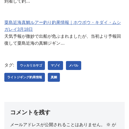
到着して釣…
粟島近海真鯛ルアー釣り釣果情報｜ホウボウ・キダイ・ムシ
ガレイ3月18日
天気予報が微妙で出船が危ぶまれましたが、当初より予報回
復して粟島近海の真鯛ジギン…
タグ:
ウッカリカサゴ
マゾイ
メバル
ライトジギング釣果情報
真鯛
コメントを残す
メールアドレスが公開されることはありません。
※
が