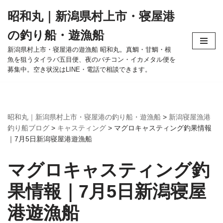
昭和丸｜新潟県村上市・寝屋港
コ
の釣り船・遊漁船
ン
テ
新潟県村上市・寝屋港の遊漁船 昭和丸。真鯛・甘鯛・根
魚を狙うタイラバ五目便、夜のバチコン・イカメタル便を
ン
募集中。空き状況はLINE・電話で相談できます。
ツ
へ
ス
キ
昭和丸｜新潟県村上市・寝屋港の釣り船・遊漁船
>
新潟寝屋漁港
ッ
釣り船ブログ
>
キャスティング
>
マグロキャスティング釣果情報
プ
｜7月5日新潟寝屋港遊漁船
マグロキャスティング釣
果情報｜7月5日新潟寝屋
港遊漁船