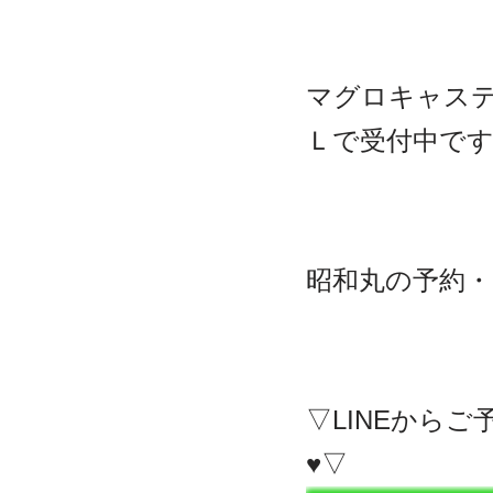
マグロキャス
Ｌで受付中で
昭和丸の予約
▽LINEから
♥▽