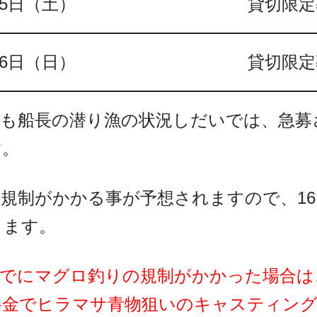
15日（土）
貸切限定
16日（日）
貸切限定
）も船長の潜り漁の状況しだいでは、急
す。
規制がかかる事が予想されますので、1
きます。
までにマグロ釣りの規制がかかった場合は
料金でヒラマサ青物狙いのキャスティン