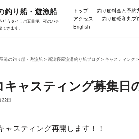
の釣り船・遊漁船
トップ
釣り船料金と予約
アクセス
釣り船昭和丸ブ
を狙うタイラバ五目便、夜のバチ
English
談できます。
屋港の釣り船・遊漁船
>
新潟寝屋漁港釣り船ブログ
>
キャスティング
ロキャスティング募集日
月22日
キャスティング再開します！！