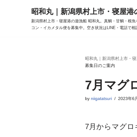
昭和丸｜新潟県村上市・寝屋港
コ
新潟県村上市・寝屋港の遊漁船 昭和丸。真鯛・甘鯛・根魚
ン
コン・イカメタル便を募集中。空き状況はLINE・電話で相
テ
ン
ツ
へ
昭和丸｜新潟県村上市・寝
募集日のご案内
ス
キ
7月マグ
ッ
プ
by
niigatatsuri
2023年6
7月からマグロ