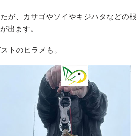
したが、カサゴやソイやキジハタなどの根
果が出ます。
ゲストのヒラメも。