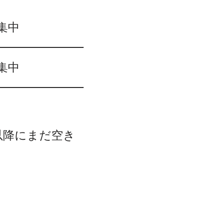
集中
集中
以降にまだ空き