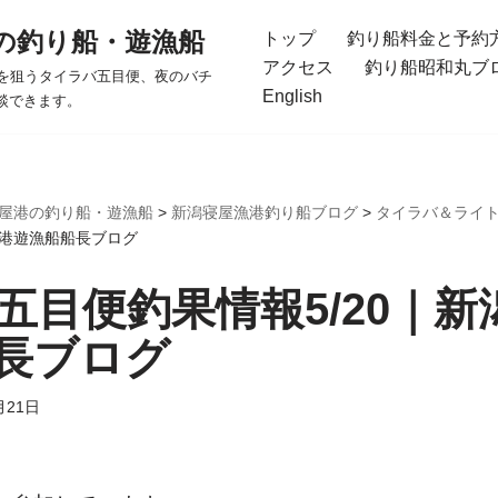
の釣り船・遊漁船
トップ
釣り船料金と予約
アクセス
釣り船昭和丸ブ
を狙うタイラバ五目便、夜のバチ
English
談できます。
屋港の釣り船・遊漁船
>
新潟寝屋漁港釣り船ブログ
>
タイラバ＆ライ
屋港遊漁船船長ブログ
五目便釣果情報5/20｜新
長ブログ
月21日