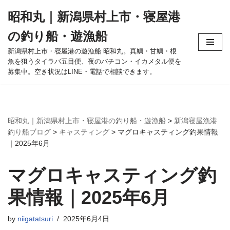
昭和丸｜新潟県村上市・寝屋港
コ
の釣り船・遊漁船
ン
テ
新潟県村上市・寝屋港の遊漁船 昭和丸。真鯛・甘鯛・根
魚を狙うタイラバ五目便、夜のバチコン・イカメタル便を
ン
募集中。空き状況はLINE・電話で相談できます。
ツ
へ
ス
キ
昭和丸｜新潟県村上市・寝屋港の釣り船・遊漁船
>
新潟寝屋漁港
ッ
釣り船ブログ
>
キャスティング
>
マグロキャスティング釣果情報
プ
｜2025年6月
マグロキャスティング釣
果情報｜2025年6月
by
niigatatsuri
2025年6月4日