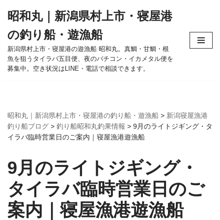
昭和丸｜新潟県村上市・寝屋港
コ
の釣り船・遊漁船
ン
テ
新潟県村上市・寝屋港の遊漁船 昭和丸。真鯛・甘鯛・根
魚を狙うタイラバ五目便、夜のバチコン・イカメタル便を
ン
募集中。空き状況はLINE・電話で相談できます。
ツ
へ
ス
キ
昭和丸｜新潟県村上市・寝屋港の釣り船・遊漁船
>
新潟寝屋漁港
ッ
釣り船ブログ
>
釣り船昭和丸釣果情報
>
9月のライトジギング・タ
プ
イラバ臨時営業日のご案内｜寝屋漁港遊漁船
9月のライトジギング・
タイラバ臨時営業日のご
案内｜寝屋漁港遊漁船