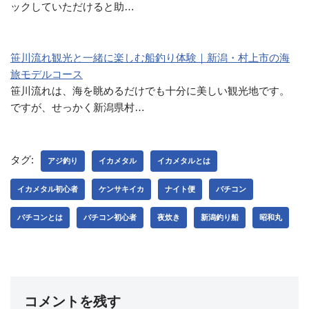
ックしていただけると助…
笹川流れ観光と一緒に楽しむ船釣り体験｜新潟・村上市の海
旅モデルコース
笹川流れは、海を眺めるだけでも十分に美しい観光地です。
ですが、せっかく新潟県村…
タグ:
アジ釣り
イカメタル
イカメタルとは
イカメタル初心者
ケンサキイカ
ナイト便
バチコン
バチコンとは
バチコン初心者
夜炊き
新潟釣り船
昭和丸
コメントを残す