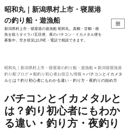
昭和丸｜新潟県村上市・寝屋港
コ
の釣り船・遊漁船
ン
テ
新潟県村上市・寝屋港の遊漁船 昭和丸。真鯛・甘鯛・根
魚を狙うタイラバ五目便、夜のバチコン・イカメタル便を
ン
募集中。空き状況はLINE・電話で相談できます。
ツ
へ
ス
キ
昭和丸｜新潟県村上市・寝屋港の釣り船・遊漁船
>
新潟寝屋漁港
ッ
釣り船ブログ
>
船釣り初心者お役立ち情報
>
バチコンとイカメタ
プ
ルとは？釣り初心者にもわかる違い・釣り方・夜釣りの始め方
バチコンとイカメタルと
は？釣り初心者にもわか
る違い・釣り方・夜釣り