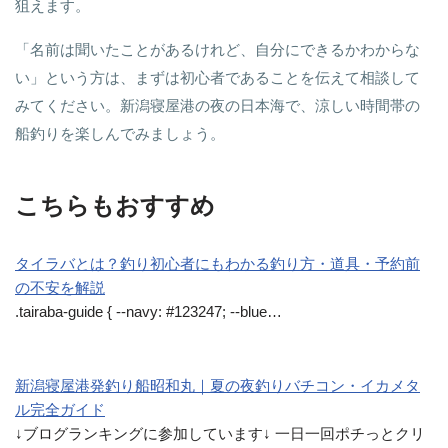
狙えます。
「名前は聞いたことがあるけれど、自分にできるかわからな
い」という方は、まずは初心者であることを伝えて相談して
みてください。新潟寝屋港の夜の日本海で、涼しい時間帯の
船釣りを楽しんでみましょう。
こちらもおすすめ
タイラバとは？釣り初心者にもわかる釣り方・道具・予約前
の不安を解説
.tairaba-guide { --navy: #123247; --blue…
新潟寝屋港発釣り船昭和丸｜夏の夜釣りバチコン・イカメタ
ル完全ガイド
↓ブログランキングに参加しています↓ 一日一回ポチっとクリ