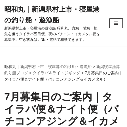
昭和丸｜新潟県村上市・寝屋港
コ
の釣り船・遊漁船
ン
テ
新潟県村上市・寝屋港の遊漁船 昭和丸。真鯛・甘鯛・根
魚を狙うタイラバ五目便、夜のバチコン・イカメタル便を
ン
募集中。空き状況はLINE・電話で相談できます。
ツ
へ
ス
キ
昭和丸｜新潟県村上市・寝屋港の釣り船・遊漁船
>
新潟寝屋漁港
ッ
釣り船ブログ
>
タイラバ＆ライトジギング
>
7月募集日のご案内｜
プ
タイラバ便＆ナイト便（バチコンアジング＆イカメタル）
7月募集日のご案内｜タ
イラバ便＆ナイト便（バ
チコンアジング＆イカメ