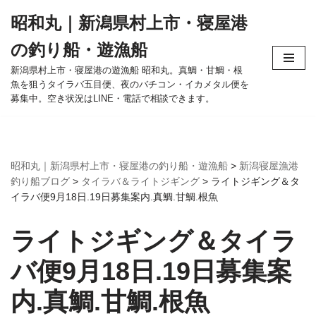
昭和丸｜新潟県村上市・寝屋港
コ
の釣り船・遊漁船
ン
テ
新潟県村上市・寝屋港の遊漁船 昭和丸。真鯛・甘鯛・根
魚を狙うタイラバ五目便、夜のバチコン・イカメタル便を
ン
募集中。空き状況はLINE・電話で相談できます。
ツ
へ
ス
キ
昭和丸｜新潟県村上市・寝屋港の釣り船・遊漁船
>
新潟寝屋漁港
ッ
釣り船ブログ
>
タイラバ＆ライトジギング
>
ライトジギング＆タ
プ
イラバ便9月18日.19日募集案内.真鯛.甘鯛.根魚
ライトジギング＆タイラ
バ便9月18日.19日募集案
内.真鯛.甘鯛.根魚