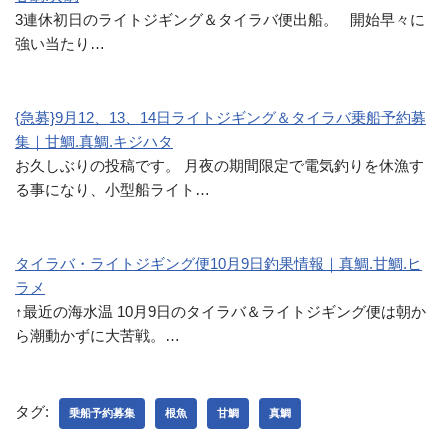
3連休初日のライトジギング＆タイラバ便出船。 開始早々に
強い当たり…
{急募}9月12、13、14日ライトジギング＆タイラバ乗船予約募
集｜甘鯛.真鯛.キジハタ
お久しぶりの投稿です。 月夜の期間限定で電気釣りを休漁す
る事になり、小型船ライト…
タイラバ・ライトジギング便10月9日釣果情報｜真鯛.甘鯛.ヒ
ラメ
↑最近の海水温 10月9日のタイラバ＆ライトジギング便は朝か
ら潮動かずに大苦戦。…
タグ:
乗船予約募集
根魚
甘鯛
真鯛