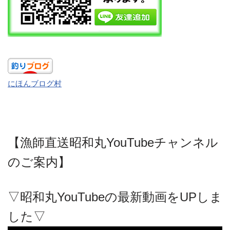
にほんブログ村
【漁師直送昭和丸YouTubeチャンネル
のご案内】
▽昭和丸YouTubeの最新動画をUPしま
した▽