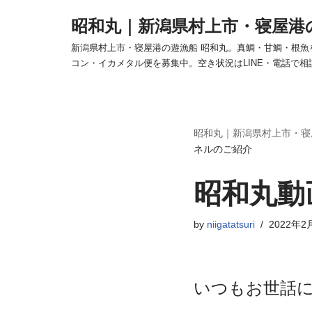
昭和丸｜新潟県村上市・寝屋港
コ
新潟県村上市・寝屋港の遊漁船 昭和丸。真鯛・甘鯛・根魚
ン
コン・イカメタル便を募集中。空き状況はLINE・電話で相
テ
ン
ツ
へ
昭和丸｜新潟県村上市・寝
ネルのご紹介
ス
キ
昭和丸動
ッ
プ
by
niigatatsuri
2022年2
いつもお世話