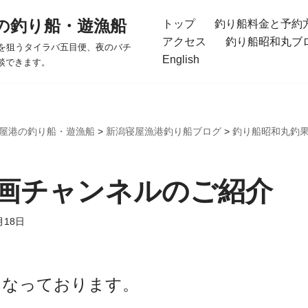
の釣り船・遊漁船
トップ
釣り船料金と予約
アクセス
釣り船昭和丸ブ
を狙うタイラバ五目便、夜のバチ
English
談できます。
屋港の釣り船・遊漁船
>
新潟寝屋漁港釣り船ブログ
>
釣り船昭和丸釣
画チャンネルのご紹介
月18日
になっております。