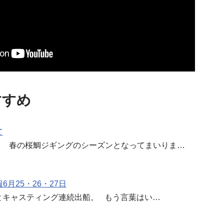
すすめ
て
。 春の桜鯛ジギングのシーズンとなってまいりま…
月25・26・27日
7日とキャスティング連続出船。 もう言葉はい…